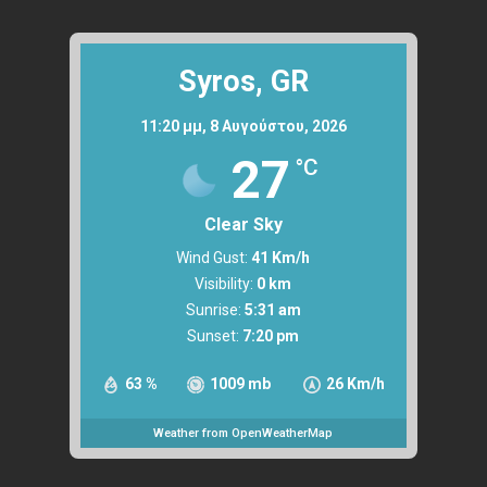
Syros, GR
11:20 μμ,
8 Αυγούστου, 2026
27
°C
Clear Sky
Wind Gust:
41 Km/h
Visibility:
0 km
Sunrise:
5:31 am
Sunset:
7:20 pm
63 %
1009 mb
26 Km/h
Weather from OpenWeatherMap