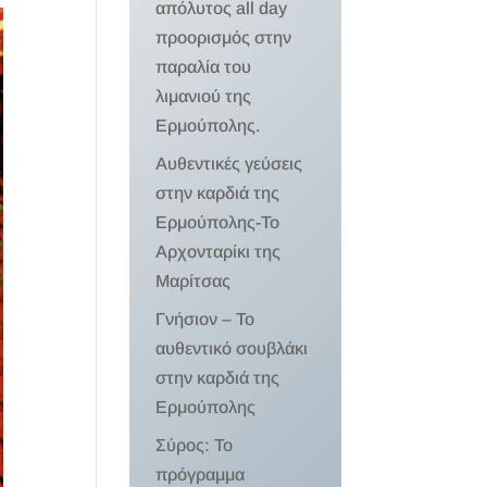
απόλυτος all day
προορισμός στην
παραλία του
λιμανιού της
Ερμούπολης.
Αυθεντικές γεύσεις
στην καρδιά της
Ερμούπολης-Το
Αρχονταρίκι της
Μαρίτσας
Γνήσιον – Το
αυθεντικό σουβλάκι
στην καρδιά της
Ερμούπολης
Σύρος: Το
πρόγραμμα