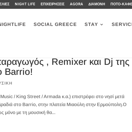
ΕΛΙΕΣ
NIGHT LIFE
ΕΠΙΧΕΙΡΗΣΕΙΣ
AGORA
ΔΙΑΜΟΝΗ
ΠΟΤΟ-ΚΑΦ
NIGHTLIFE
SOCIAL GREECE
STAY
SERVIC
αραγωγός , Remixer και Dj της
 Barrio!
ΥΣΙΚΗ
usic / King Street / Armada κ.α.) επιστρέφει στο νησί μετά
 βραδιά στο Barrio, στην πλατεία Μιαούλη στην Ερμούπολη.O
 μόνο με τη μουσική θα...