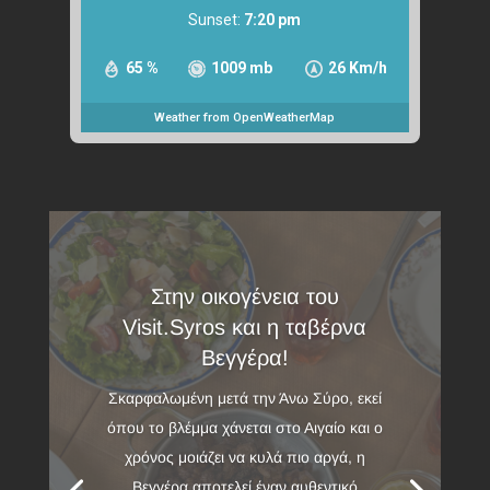
Sunset:
7:20 pm
65 %
1009 mb
26 Km/h
Weather from OpenWeatherMap
Στην οικογένεια του
Visit.Syros και η ταβέρνα
Βεγγέρα!
Σκαρφαλωμένη μετά την Άνω Σύρο, εκεί
όπου το βλέμμα χάνεται στο Αιγαίο και ο
χρόνος μοιάζει να κυλά πιο αργά, η
Βεγγέρα αποτελεί έναν αυθεντικό